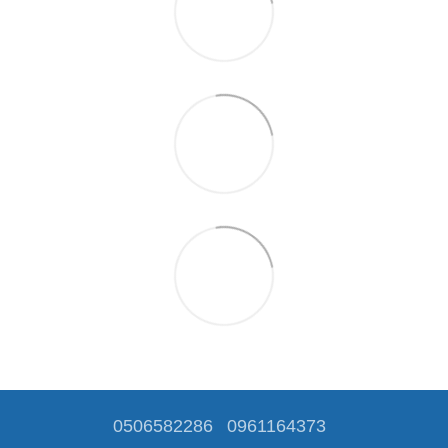
0506582286
0961164373