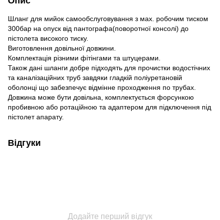
Опис
Шланг для мийок самообслуговування з мах. робочим тиском
300бар на опуск від пантографа(поворотної консолі) до
пістолета високого тиску.
Виготовлення довільної довжини.
Комплектація різними фітінгами та штуцерами.
Також дані шланги добре підходять для прочистки водостічних
та каналізаційних труб завдяки гладкій поліуретановій
оболонці що забезпечує відмінне проходження по трубах.
Довжина може бути довільна, комплектується форсункою
пробивною або ротаційною та адаптером для підключення під
пістолет апарату.
Відгуки
Додайте перший відгук