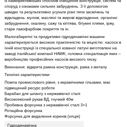
із найефективніших способів очищення конструкцій, систем та
споруд з ознаками сильних забруднень. З її допомогою
швидко та результативно усуньте різні типи засмічень та
відкладень: мулові, масляні та жирові відкладення, органічні
забруднення, окалину, сажу та кіптява, бітумні плями, іржу,
старе лакофарбове покриття та ін.
Малогабаритні та продуктивні гідродинамічні машини
характеризуються високою практичністю та міцністю: насоси в
їхній конструкції із спеціальної кованої латуні виготовлені на
заводі італійської компанії HAWK, головна спеціалізація яких –
виробництво професійних насосів високого тиску.
Виконання: відкрита рамна конструкція, рама з металу
Технічні характеристики:
Помпа промислового рівня, з керамічними гільзами, має
підвищений ресурс роботи
Барабан для шлангу з нержавіючої сталі
Високоякісний рукав ВД, гнучкий 40м
Пробивна форсунка з нержавіючої сталі 3+1
Ротаційна форсунка
Форсунка для видалення коренів (опція)
Гідродинамічна