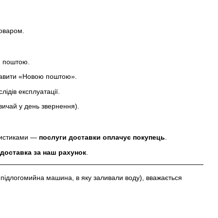
товаром.
ю поштою.
равити «Новою поштою».
лідів експлуатації.
вичай у день звернення).
еристиками —
послуги доставки оплачує покупець
.
доставка за наш рахунок
.
підлогомийна машина, в яку заливали воду), вважається