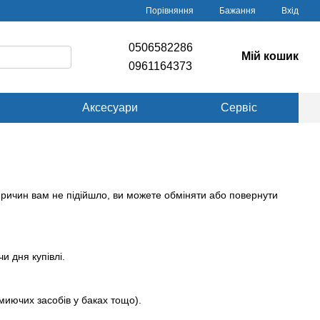
Порівняння
Бажання
Вхід
0506582286
Мій кошик
0961164373
Аксесуари
Сервіс
причин вам не підійшло, ви можете обміняти або повернути
и дня купівлі.
 миючих засобів у баках тощо).