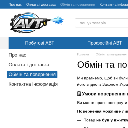
Перейти до основного контенту
Про нас
Оплата і доставка
Обмін та повернення
Контактна інфор
Побутові АВТ
Професійні АВТ
Про нас
Головна
Обмін та повернення
Обмін та п
Оплата і доставка
Обмін та повернення
Ми прагнемо, щоб ви були
Контактна інформація
його згідно із Законом Укр
🗓 Умови повернення 
Ви маєте право повернути 
Повернення можливе лиш
Товар
не був у вжитк