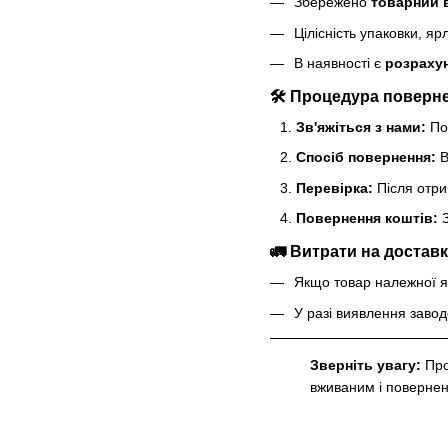
Збережено
товарний 
Цілісність упаковки, я
В наявності є
розраху
🛠 Процедура поверн
Зв'яжіться з нами:
По
Спосіб повернення:
В
Перевірка:
Після отрим
Повернення коштів:
З
🚛 Витрати на достав
Якщо товар належної я
У разі виявлення завод
Зверніть увагу:
Про
вживаним і поверненн