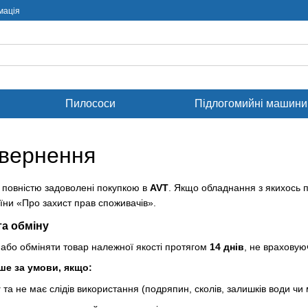
мація
Пилососи
Підлогомийні машини
овернення
 повністю задоволені покупкою в
AVT
. Якщо обладнання з якихось 
аїни «Про захист прав споживачів».
та обміну
або обміняти товар належної якості протягом
14 днів
, не враховуюч
е за умови, якщо:
у
та не має слідів використання (подряпин, сколів, залишків води чи