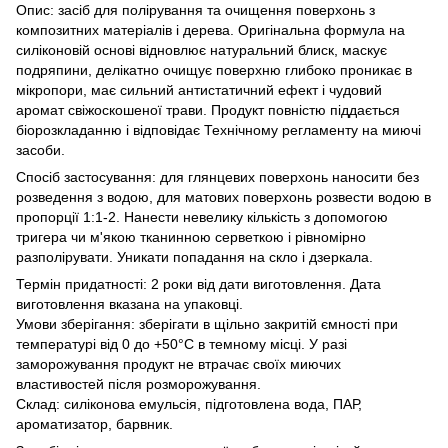
Опис: засіб для полірування та очищення поверхонь з
композитних матеріалів і дерева. Оригінальна формула на
силіконовій основі відновлює натуральний блиск, маскує
подряпини, делікатно очищує поверхню глибоко проникає в
мікропори, має сильний антистатичний ефект і чудовий
аромат свіжоскошеної трави. Продукт повністю піддається
біорозкладанню і відповідає Технічному регламенту на миючі
засоби.
Спосіб застосування: для глянцевих поверхонь наносити без
розведення з водою, для матових поверхонь розвести водою в
пропорції 1:1-2. Нанести невелику кількість з допомогою
тригера чи м'якою тканинною серветкою і рівномірно
разполірувати. Уникати попадання на скло і дзеркала.
Термін придатності: 2 роки від дати виготовлення. Дата
виготовлення вказана на упаковці.
Умови зберігання: зберігати в щільно закритій ємності при
температурі від 0 до +50°С в темному місці. У разі
заморожування продукт не втрачає своїх миючих
властивостей після розморожування.
Склад: силіконова емульсія, підготовлена вода, ПАР,
ароматизатор, барвник.