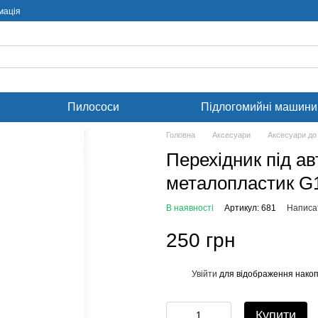
мація
Пилососи
Підлогомийні машини
Головна
Аксесуари
Аксесуари до
Перехідник під ав
металопластик G1
В наявності
Артикул: 681
Написат
250 грн
Увійти
для відображення накоп
%
Купити