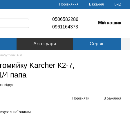
Порівняння
Бажання
Вхід
0506582286
Мій кошик
0961164373
Аксесуари
Сервіс
 побутових АВТ
томийку Karcher К2-7,
/4 папа
и відгук
Порівняти
В бажання
ичувальної знижки