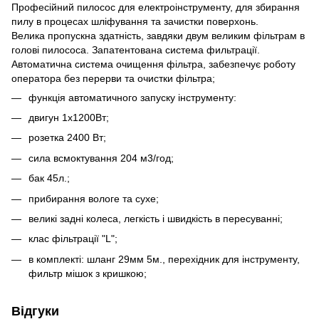
Професійний пилосос для електроінструменту, для збирання
пилу в процесах шліфування та зачистки поверхонь.
Велика пропускна здатність, завдяки двум великим фільтрам в
голові пилососа. Запатентована система фильтрації.
Автоматична система очищення фільтра, забезпечує роботу
оператора без перерви та очистки фільтра;
функція автоматичного запуску інструменту:
двигун 1х1200Вт;
розетка 2400 Вт;
сила всмоктування 204 м3/год;
бак 45л.;
прибирання вологе та сухе;
великі задні колеса, легкість і швидкість в пересуванні;
клас фільтрації "L";
в комплекті: шланг 29мм 5м., перехідник для інструменту,
фильтр мішок з кришкою;
Відгуки